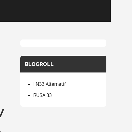
BLOGROLL
JIN33 Alternatif
RUSA 33
w