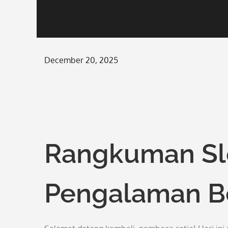
Posted
December 20, 2025
on
Rangkuman Sl
Pengalaman B