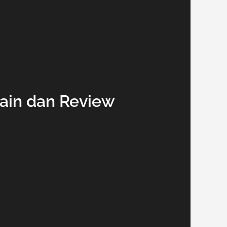
ain dan Review