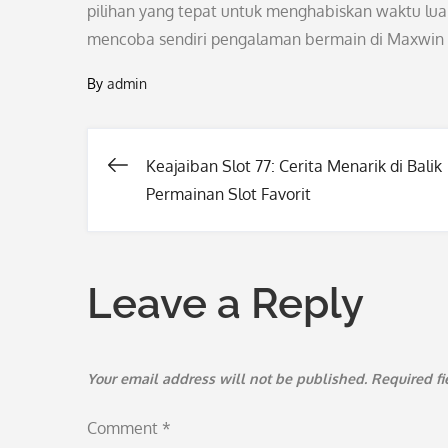
pilihan yang tepat untuk menghabiskan waktu lua
mencoba sendiri pengalaman bermain di Maxwin 
By
admin
Keajaiban Slot 77: Cerita Menarik di Balik
Post
Permainan Slot Favorit
navigation
Leave a Reply
Your email address will not be published.
Required f
Comment
*