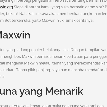
 saya ingin berbagi pengalaman seru saya tentang bermain slo
win.org
Siapa di antara kamu yang suka bermain game slot? P
puler, bukan? Nah, kali ini saya akan memberikan rangkuman le
m slot terkemuka, yaitu Maxwin. Yuk, simak ceritanya!
Maxwin
nline yang sedang populer belakangan ini. Dengan tampilan ya
ng menghibur, Maxwin berhasil menarik perhatian para pengg
a kali mengenal Maxwin melalui teman yang merekomendasika
nggiurkan. Tanpa pikir panjang, saya pun mencoba mendaftar 
dia.
una yang Menarik
langsung terkesan dengan antarmuka pengguna yang rapi dan