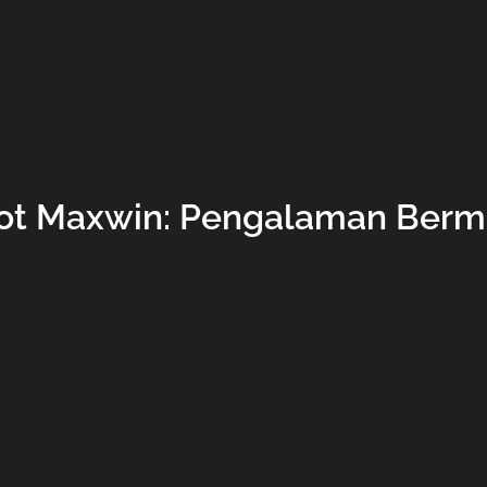
t Maxwin: Pengalaman Berm