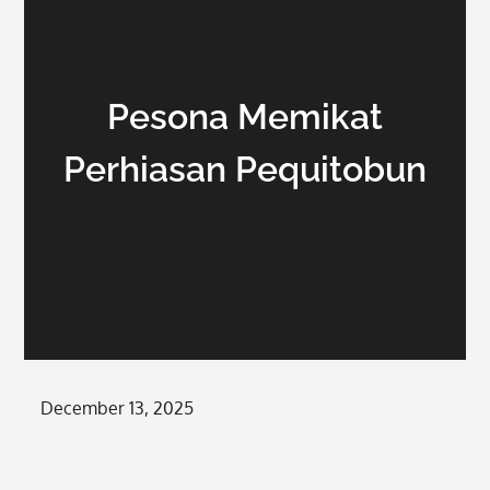
Pesona Memikat
Perhiasan Pequitobun
Posted
December 13, 2025
on