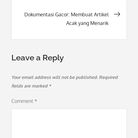
navigation
Dokumentasi Gacor: Membuat Artikel
Acak yang Menarik
Leave a Reply
Your email address will not be published.
Required
fields are marked
*
Comment
*