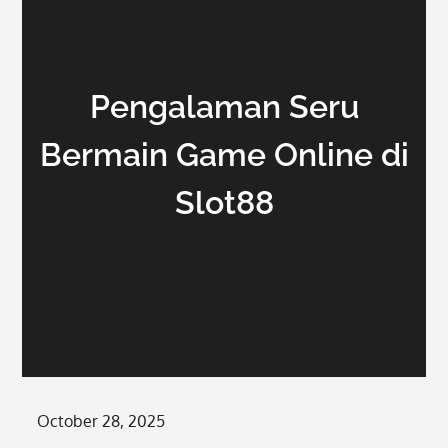
Pengalaman Seru
Bermain Game Online di
Slot88
Posted
October 28, 2025