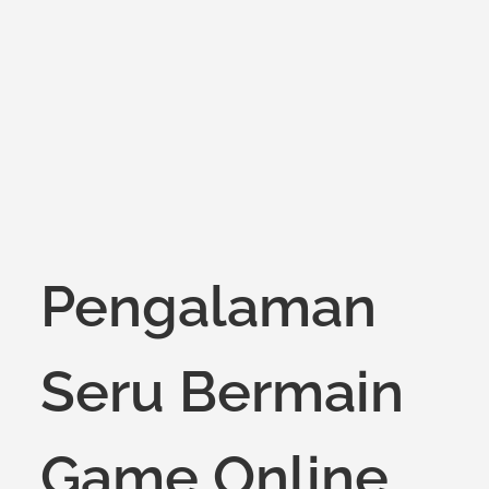
on
Pengalaman
Seru Bermain
Game Online