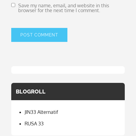
Save my name, email, and website in this
browser for the next time I comment.
BLOGROLL
JIN33 Alternatif
RUSA 33