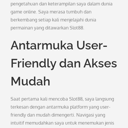
pengetahuan dan keterampilan saya dalam dunia
game online. Saya merasa tumbuh dan
berkembang setiap kali menjelajahi dunia
permainan yang ditawarkan Slot88.
Antarmuka User-
Friendly dan Akses
Mudah
Saat pertama kali mencoba Slot88, saya langsung
terkesan dengan antarmuka platform yang user-
friendly dan mudah dimengerti. Navigasi yang
intuitif memudahkan saya untuk menemukan jenis