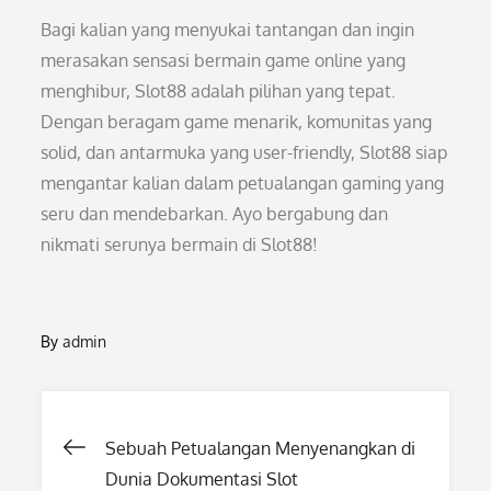
Bagi kalian yang menyukai tantangan dan ingin
merasakan sensasi bermain game online yang
menghibur, Slot88 adalah pilihan yang tepat.
Dengan beragam game menarik, komunitas yang
solid, dan antarmuka yang user-friendly, Slot88 siap
mengantar kalian dalam petualangan gaming yang
seru dan mendebarkan. Ayo bergabung dan
nikmati serunya bermain di Slot88!
By
admin
Post
Sebuah Petualangan Menyenangkan di
Dunia Dokumentasi Slot