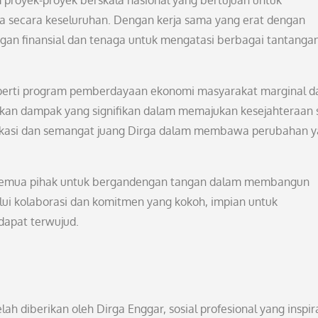
alam proyek-proyek berskala nasional yang bertujuan untuk
a secara keseluruhan. Dengan kerja sama yang erat dengan
gan finansial dan tenaga untuk mengatasi berbagai tantanga
 seperti program pemberdayaan ekonomi masyarakat marginal d
ikan dampak yang signifikan dalam memajukan kesejahteraan s
 dedikasi dan semangat juang Dirga dalam membawa perubahan 
k semua pihak untuk bergandengan tangan dalam membangun
lui kolaborasi dan komitmen yang kokoh, impian untuk
dapat terwujud.
h diberikan oleh Dirga Enggar, sosial profesional yang inspira