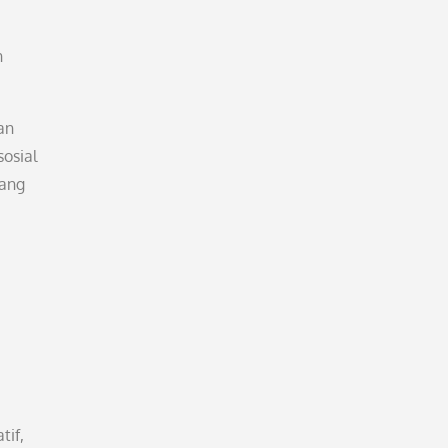
n
an
osial
yang
tif,