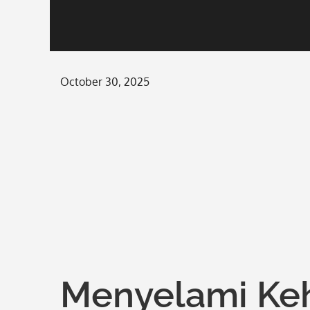
Posted
October 30, 2025
on
Menyelami Keh