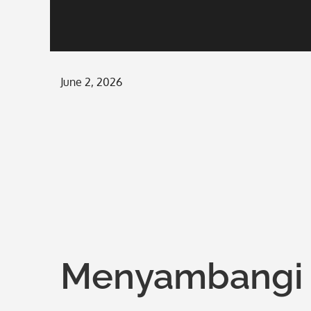
Posted
June 2, 2026
on
Menyambangi K