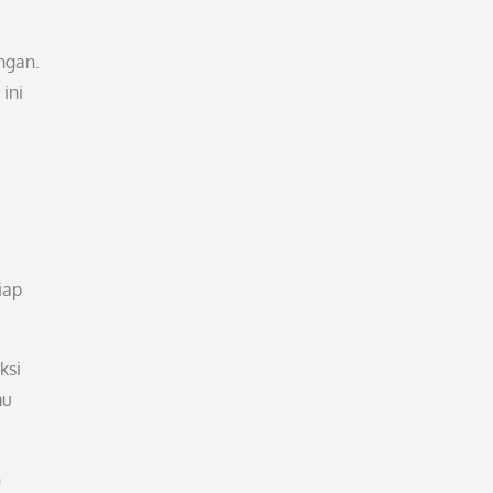
ngan.
ini
iap
ksi
mu
n