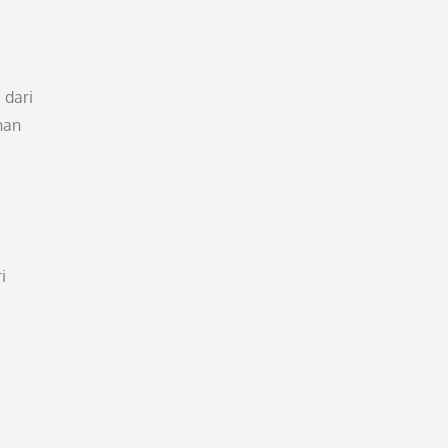
 dari
nan
i