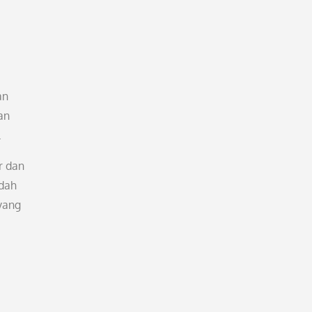
an
an
.
r dan
adah
yang