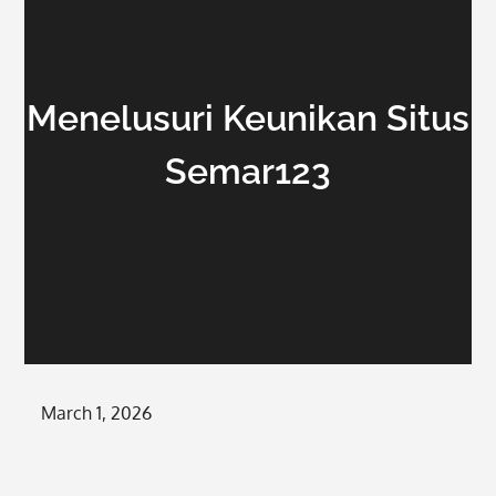
Menelusuri Keunikan Situs
Semar123
Posted
March 1, 2026
on