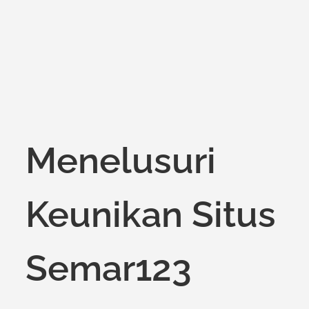
Menelusuri
Keunikan Situs
Semar123