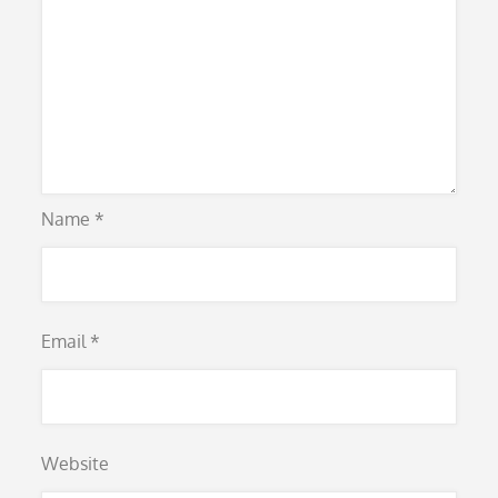
Name
*
Email
*
Website