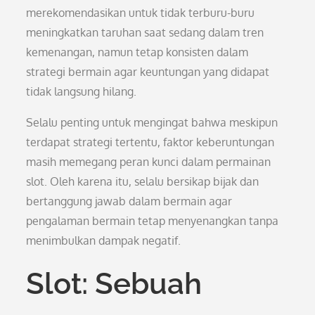
merekomendasikan untuk tidak terburu-buru
meningkatkan taruhan saat sedang dalam tren
kemenangan, namun tetap konsisten dalam
strategi bermain agar keuntungan yang didapat
tidak langsung hilang.
Selalu penting untuk mengingat bahwa meskipun
terdapat strategi tertentu, faktor keberuntungan
masih memegang peran kunci dalam permainan
slot. Oleh karena itu, selalu bersikap bijak dan
bertanggung jawab dalam bermain agar
pengalaman bermain tetap menyenangkan tanpa
menimbulkan dampak negatif.
Slot: Sebuah