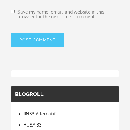
Save my name, email, and website in this
browser for the next time I comment.
BLOGROLL
JIN33 Alternatif
RUSA 33