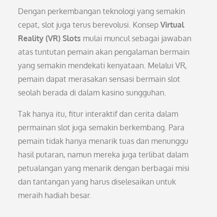
Dengan perkembangan teknologi yang semakin
cepat, slot juga terus berevolusi. Konsep
Virtual
Reality (VR) Slots
mulai muncul sebagai jawaban
atas tuntutan pemain akan pengalaman bermain
yang semakin mendekati kenyataan. Melalui VR,
pemain dapat merasakan sensasi bermain slot
seolah berada di dalam kasino sungguhan.
Tak hanya itu, fitur interaktif dan cerita dalam
permainan slot juga semakin berkembang. Para
pemain tidak hanya menarik tuas dan menunggu
hasil putaran, namun mereka juga terlibat dalam
petualangan yang menarik dengan berbagai misi
dan tantangan yang harus diselesaikan untuk
meraih hadiah besar.