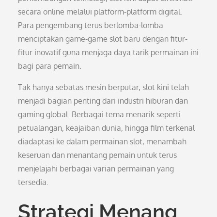
secara online melalui platform-platform digital.
Para pengembang terus berlomba-lomba
menciptakan game-game slot baru dengan fitur-
fitur inovatif guna menjaga daya tarik permainan ini
bagi para pemain.
Tak hanya sebatas mesin berputar, slot kini telah
menjadi bagian penting dari industri hiburan dan
gaming global. Berbagai tema menarik seperti
petualangan, keajaiban dunia, hingga film terkenal
diadaptasi ke dalam permainan slot, menambah
keseruan dan menantang pemain untuk terus
menjelajahi berbagai varian permainan yang
tersedia.
Strategi Menang