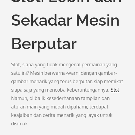
Sekadar Mesin
Berputar
Slot, siapa yang tidak mengenal permainan yang
satu ini? Mesin berwarna-warni dengan gambar-
gambar menarik yang terus berputar, siap memikat
siapa saja yang mencoba keberuntungannya.
Slot
Namun, di balik kesederhanaan tampilan dan
aturan main yang mudah dipahami, terdapat
keajaiban dan cerita menarik yang layak untuk
disimak.