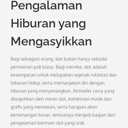
Pengalaman
Hiburan yang
Mengasyikkan
Bagi sebagian orang, slot bukan hanya sekadar
permainan judi biasa. Bagi mereka, slot adalah
kesempatan untuk melupakan sejenak rutinitas dan
tekanan hidup, serta memanjakan diri dengan
hiburan yang menyenangkan. Atmosfer ceria yang
disuguhkan oleh mesin slot, kombinasi musik dan
grafis yang menawan, serta harapan akan
kemenangan besar, semuanya menjadi bagian dari
pengalaman bermain slot yang unik.