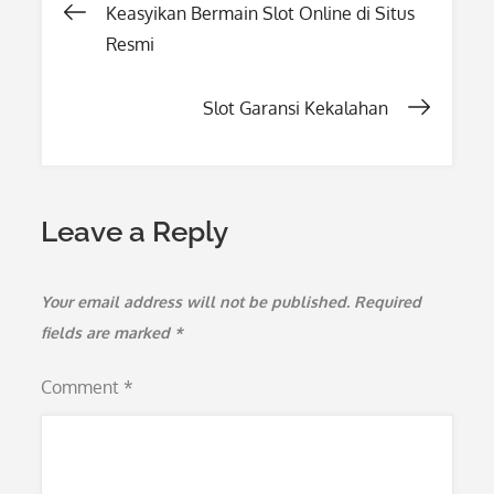
Post
Keasyikan Bermain Slot Online di Situs
Resmi
navigation
Slot Garansi Kekalahan
Leave a Reply
Your email address will not be published.
Required
fields are marked
*
Comment
*