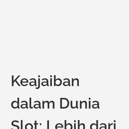
on
Keajaiban
dalam Dunia
Slot: Lebih dari