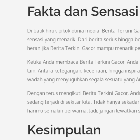
Fakta dan Sensasi
Di balik hiruk-pikuk dunia media, Berita Terki
sensasi yang menarik. Dari berita serius hingga be
heran jika Berita Terkini Gacor mampu menarik p
Ketika Anda membaca Berita Terkini Gacor, Anda 
lain. Antara ketegangan, keceriaan, hingga inspira
wadah yang menyuguhkan segala sesuatu yang A
Dengan terus mengikuti Berita Terkini Gacor, And
sedang terjadi di sekitar kita. Tidak hanya sekada
harimu semakin berwarna. Jadi, jangan lewatkan se
Kesimpulan