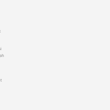
k
i
lah
at