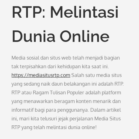
RTP: Melintasi
Dunia Online
Media sosial dan situs web telah menjadi bagian
tak terpisahkan dari kehidupan kita saat ini.
https://mediasitusrtp.com
Salah satu media situs
yang sedang naik daun belakangan ini adalah RTP.
RTP atau Ragam Tulisan Populer adalah platform
yang menawarkan beragam konten menarik dan
informatif bagi para penggunanya. Dalam artikel
ini, mari kita telusuri jejak perjalanan Media Situs
RTP yang telah melintasi dunia online!