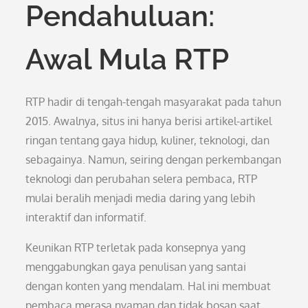
Pendahuluan:
Awal Mula RTP
RTP hadir di tengah-tengah masyarakat pada tahun
2015. Awalnya, situs ini hanya berisi artikel-artikel
ringan tentang gaya hidup, kuliner, teknologi, dan
sebagainya. Namun, seiring dengan perkembangan
teknologi dan perubahan selera pembaca, RTP
mulai beralih menjadi media daring yang lebih
interaktif dan informatif.
Keunikan RTP terletak pada konsepnya yang
menggabungkan gaya penulisan yang santai
dengan konten yang mendalam. Hal ini membuat
pembaca merasa nyaman dan tidak bosan saat