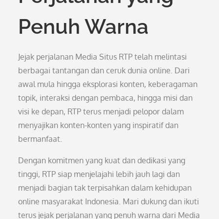
Penuh Warna
Jejak perjalanan Media Situs RTP telah melintasi
berbagai tantangan dan ceruk dunia online. Dari
awal mula hingga eksplorasi konten, keberagaman
topik, interaksi dengan pembaca, hingga misi dan
visi ke depan, RTP terus menjadi pelopor dalam
menyajikan konten-konten yang inspiratif dan
bermanfaat.
Dengan komitmen yang kuat dan dedikasi yang
tinggi, RTP siap menjelajahi lebih jauh lagi dan
menjadi bagian tak terpisahkan dalam kehidupan
online masyarakat Indonesia. Mari dukung dan ikuti
terus jejak perjalanan yang penuh warna dari Media