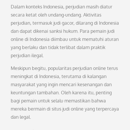
Dalam konteks Indonesia, perjudian masih diatur
secara ketat oleh undang-undang. Aktivitas
perjudian, termasuk judi gacor, dilarang di Indonesia
dan dapat dikenai sanksi hukum. Para pemain judi
online di Indonesia diimbau untuk mematuhi aturan
yang berlaku dan tidak terlibat dalam praktik
perjudian ilegal.
Meskipun begitu, popularitas perjudian online terus
meningkat di Indonesia, terutama di kalangan
masyarakat yang ingin mencari kesenangan dan
keuntungan tambahan. Oleh karena itu, penting
bagi pemain untuk selalu memastikan bahwa
mereka bermain di situs judi online yang terpercaya
dan legal.