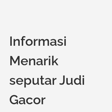
Informasi
Menarik
seputar Judi
Gacor