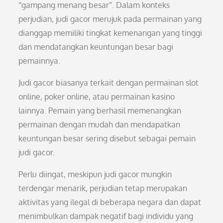
“gampang menang besar”. Dalam konteks
perjudian, judi gacor merujuk pada permainan yang
dianggap memiliki tingkat kemenangan yang tinggi
dan mendatangkan keuntungan besar bagi
pemainnya.
Judi gacor biasanya terkait dengan permainan slot
online, poker online, atau permainan kasino
lainnya. Pemain yang berhasil memenangkan
permainan dengan mudah dan mendapatkan
keuntungan besar sering disebut sebagai pemain
judi gacor.
Perlu diingat, meskipun judi gacor mungkin
terdengar menarik, perjudian tetap merupakan
aktivitas yang ilegal di beberapa negara dan dapat
menimbulkan dampak negatif bagi individu yang