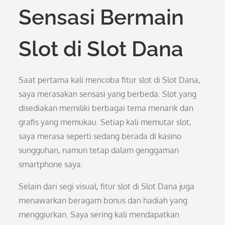
Sensasi Bermain
Slot di Slot Dana
Saat pertama kali mencoba fitur slot di Slot Dana,
saya merasakan sensasi yang berbeda. Slot yang
disediakan memiliki berbagai tema menarik dan
grafis yang memukau. Setiap kali memutar slot,
saya merasa seperti sedang berada di kasino
sungguhan, namun tetap dalam genggaman
smartphone saya.
Selain dari segi visual, fitur slot di Slot Dana juga
menawarkan beragam bonus dan hadiah yang
menggiurkan. Saya sering kali mendapatkan