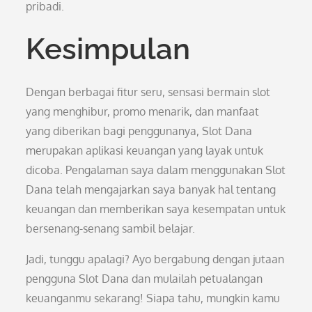
pribadi.
Kesimpulan
Dengan berbagai fitur seru, sensasi bermain slot
yang menghibur, promo menarik, dan manfaat
yang diberikan bagi penggunanya, Slot Dana
merupakan aplikasi keuangan yang layak untuk
dicoba. Pengalaman saya dalam menggunakan Slot
Dana telah mengajarkan saya banyak hal tentang
keuangan dan memberikan saya kesempatan untuk
bersenang-senang sambil belajar.
Jadi, tunggu apalagi? Ayo bergabung dengan jutaan
pengguna Slot Dana dan mulailah petualangan
keuanganmu sekarang! Siapa tahu, mungkin kamu