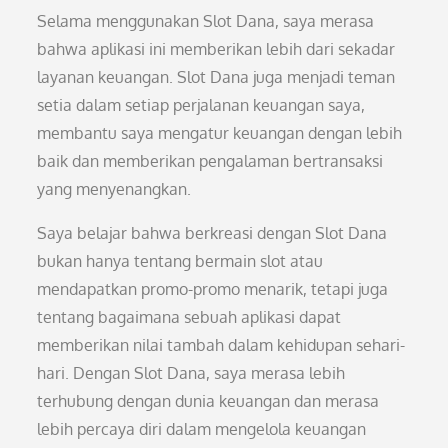
Selama menggunakan Slot Dana, saya merasa
bahwa aplikasi ini memberikan lebih dari sekadar
layanan keuangan. Slot Dana juga menjadi teman
setia dalam setiap perjalanan keuangan saya,
membantu saya mengatur keuangan dengan lebih
baik dan memberikan pengalaman bertransaksi
yang menyenangkan.
Saya belajar bahwa berkreasi dengan Slot Dana
bukan hanya tentang bermain slot atau
mendapatkan promo-promo menarik, tetapi juga
tentang bagaimana sebuah aplikasi dapat
memberikan nilai tambah dalam kehidupan sehari-
hari. Dengan Slot Dana, saya merasa lebih
terhubung dengan dunia keuangan dan merasa
lebih percaya diri dalam mengelola keuangan