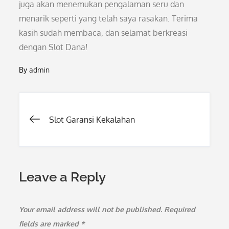
juga akan menemukan pengalaman seru dan
menarik seperti yang telah saya rasakan. Terima
kasih sudah membaca, dan selamat berkreasi
dengan Slot Dana!
By
admin
Post
Slot Garansi Kekalahan
navigation
Leave a Reply
Your email address will not be published.
Required
fields are marked
*