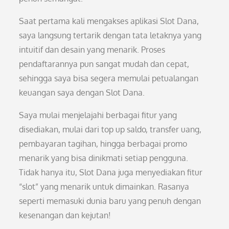
Saat pertama kali mengakses aplikasi Slot Dana,
saya langsung tertarik dengan tata letaknya yang
intuitif dan desain yang menarik. Proses
pendaftarannya pun sangat mudah dan cepat,
sehingga saya bisa segera memulai petualangan
keuangan saya dengan Slot Dana.
Saya mulai menjelajahi berbagai fitur yang
disediakan, mulai dari top up saldo, transfer uang,
pembayaran tagihan, hingga berbagai promo
menarik yang bisa dinikmati setiap pengguna.
Tidak hanya itu, Slot Dana juga menyediakan fitur
“slot” yang menarik untuk dimainkan. Rasanya
seperti memasuki dunia baru yang penuh dengan
kesenangan dan kejutan!