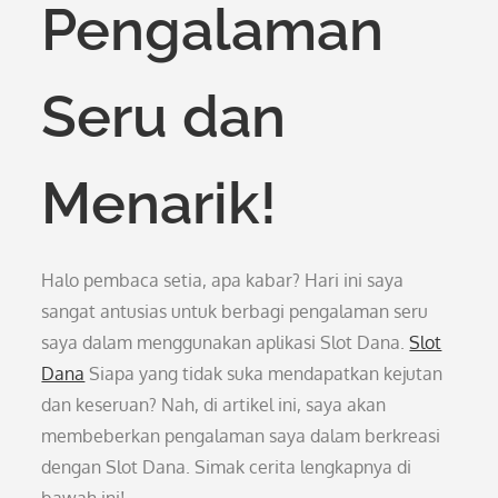
Pengalaman
Seru dan
Menarik!
Halo pembaca setia, apa kabar? Hari ini saya
sangat antusias untuk berbagi pengalaman seru
saya dalam menggunakan aplikasi Slot Dana.
Slot
Dana
Siapa yang tidak suka mendapatkan kejutan
dan keseruan? Nah, di artikel ini, saya akan
membeberkan pengalaman saya dalam berkreasi
dengan Slot Dana. Simak cerita lengkapnya di