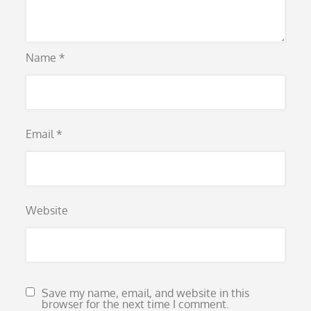
Name
*
Email
*
Website
Save my name, email, and website in this
browser for the next time I comment.