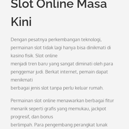
Slot Online Masa
Kini
Dengan pesatnya perkembangan teknologi,
permainan slot tidak lagi hanya bisa dinikmati di
kasino fisik. Slot online
menjadi tren baru yang sangat diminati oleh para
penggemar judi. Berkat internet, pemain dapat
menikmati
berbagai jenis slot tanpa perlu keluar rumah.
Permainan slot online menawarkan berbagai fitur
menarik seperti grafis yang memukau, jackpot
progresif, dan bonus
berlimpah. Para pengembang perangkat lunak