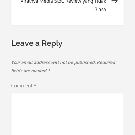
Viralnya Media Slot: Review yang Tidak
Biasa
Leave a Reply
Your email address will not be published.
Required
fields are marked
*
Comment
*