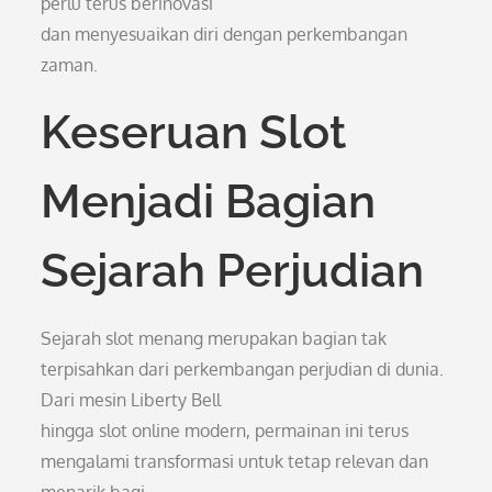
perlu terus berinovasi
dan menyesuaikan diri dengan perkembangan
zaman.
Keseruan Slot
Menjadi Bagian
Sejarah Perjudian
Sejarah slot menang merupakan bagian tak
terpisahkan dari perkembangan perjudian di dunia.
Dari mesin Liberty Bell
hingga slot online modern, permainan ini terus
mengalami transformasi untuk tetap relevan dan