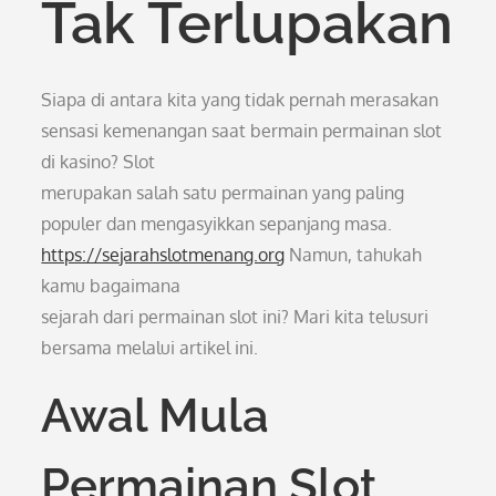
Tak Terlupakan
Siapa di antara kita yang tidak pernah merasakan
sensasi kemenangan saat bermain permainan slot
di kasino? Slot
merupakan salah satu permainan yang paling
populer dan mengasyikkan sepanjang masa.
https://sejarahslotmenang.org
Namun, tahukah
kamu bagaimana
sejarah dari permainan slot ini? Mari kita telusuri
bersama melalui artikel ini.
Awal Mula
Permainan Slot