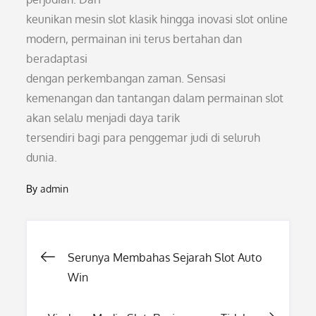
keunikan mesin slot klasik hingga inovasi slot online
modern, permainan ini terus bertahan dan
beradaptasi
dengan perkembangan zaman. Sensasi
kemenangan dan tantangan dalam permainan slot
akan selalu menjadi daya tarik
tersendiri bagi para penggemar judi di seluruh
dunia.
By
admin
Post
Serunya Membahas Sejarah Slot Auto
Win
navigation