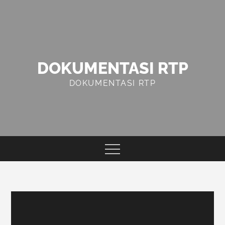
Skip
to
content
DOKUMENTASI RTP
DOKUMENTASI RTP