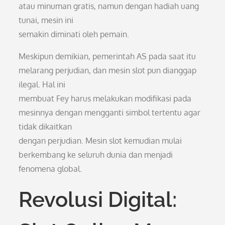
atau minuman gratis, namun dengan hadiah uang
tunai, mesin ini
semakin diminati oleh pemain.
Meskipun demikian, pemerintah AS pada saat itu
melarang perjudian, dan mesin slot pun dianggap
ilegal. Hal ini
membuat Fey harus melakukan modifikasi pada
mesinnya dengan mengganti simbol tertentu agar
tidak dikaitkan
dengan perjudian. Mesin slot kemudian mulai
berkembang ke seluruh dunia dan menjadi
fenomena global.
Revolusi Digital: